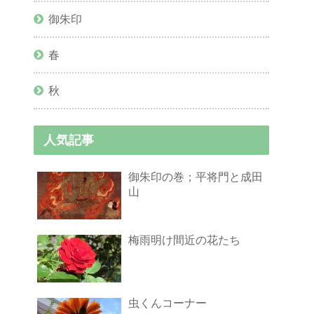
御朱印
春
秋
人気記事
御朱印の巻；平将門と成田
山
梅雨明け間近の花たち
虫くんコーナー