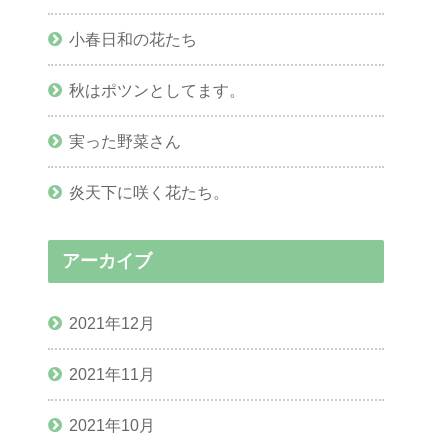
小春日和の花たち
秋はポツンとしてます。
実った野菜さん
炎天下に咲く花たち。
アーカイブ
2021年12月
2021年11月
2021年10月