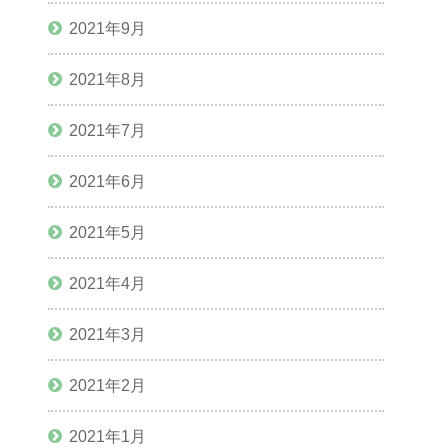
2021年9月
2021年8月
2021年7月
2021年6月
2021年5月
2021年4月
2021年3月
2021年2月
2021年1月