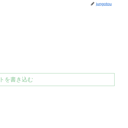
jungotou
トを書き込む