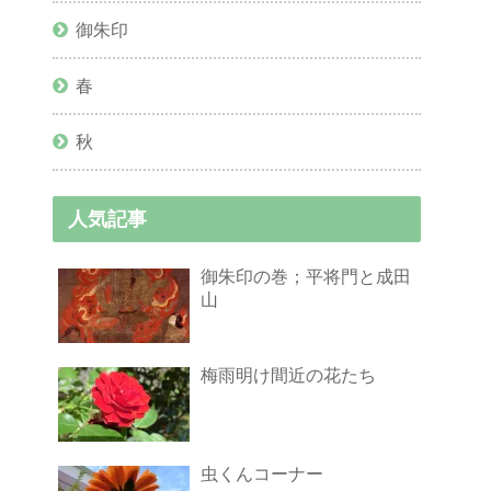
御朱印
春
秋
人気記事
御朱印の巻；平将門と成田
山
梅雨明け間近の花たち
虫くんコーナー