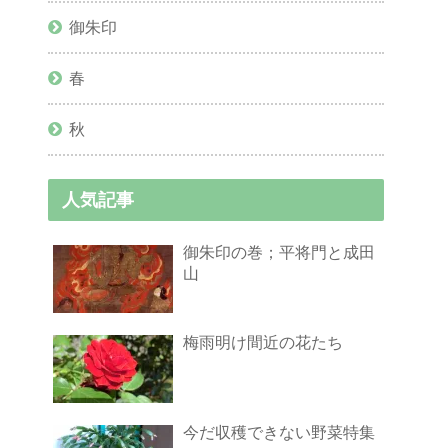
御朱印
春
秋
人気記事
御朱印の巻；平将門と成田
山
梅雨明け間近の花たち
今だ収穫できない野菜特集