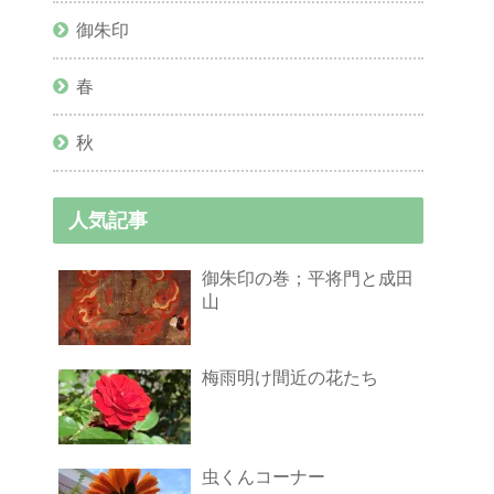
御朱印
春
秋
人気記事
御朱印の巻；平将門と成田
山
梅雨明け間近の花たち
虫くんコーナー