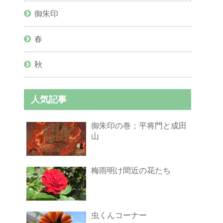
御朱印
春
秋
人気記事
御朱印の巻；平将門と成田
山
梅雨明け間近の花たち
虫くんコーナー