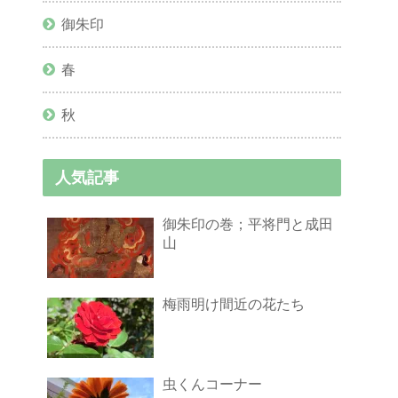
御朱印
春
秋
人気記事
御朱印の巻；平将門と成田
山
梅雨明け間近の花たち
虫くんコーナー