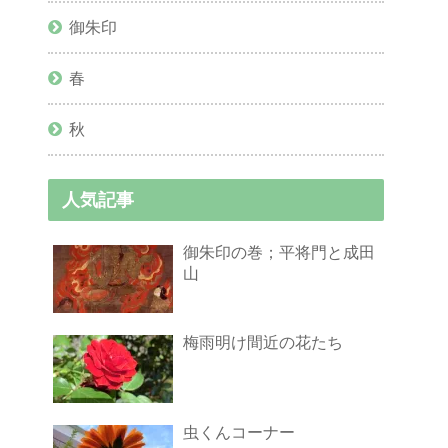
御朱印
春
秋
人気記事
御朱印の巻；平将門と成田
山
梅雨明け間近の花たち
虫くんコーナー