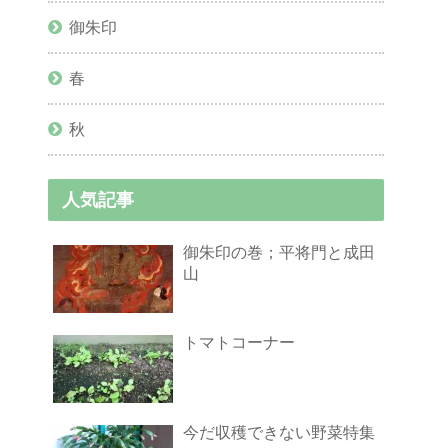
御朱印
春
秋
人気記事
御朱印の巻；平将門と成田
山
トマトコーナー
今だ収穫できない野菜特集